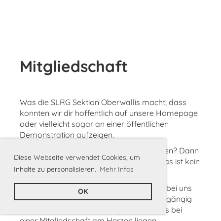
Mitgliedschaft
Was die SLRG Sektion Oberwallis macht, dass
konnten wir dir hoffentlich auf unsere Homepage
oder vielleicht sogar an einer öffentlichen
Demonstration aufzeigen.
Du hast jetzt Interesse bei uns mitzuwirken? Dann
Diese Webseite verwendet Cookies, um
haben wir eine gute Nachricht für dich: das ist kein
Inhalte zu personalisieren.
Mehr Infos
Problem.
Wir bieten dir verschieden Möglichkeiten bei uns
OK
teil zu nhemen. Dazu möchten wir dir vorgängig
ein paar Informationen mitgeben, die uns bei
einer Mitgliedschaft am Herzen liegen.